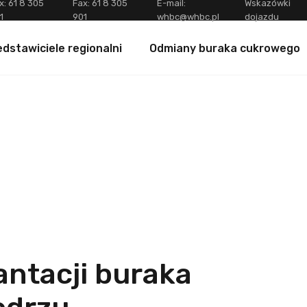
x:
61 8 305
Fax:
61 8 305
E-mail:
Wskazówki
1
901
whbc@whbc.pl
dojazdu
dstawiciele regionalni
Odmiany buraka cukrowego
antacji buraka