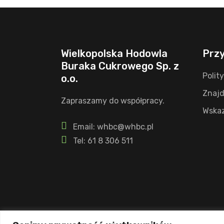
Wielkopolska Hodowla
Przy
Buraka Cukrowego Sp. z
Polit
o.o.
Znajd
Zapraszamy do współpracy.
Wskaz
Email: whbc@whbc.pl
Tel: 61 8 306 511