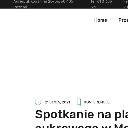
Adres: ul. Kopanina 28/36, 60-105
Tel:
61 8 306
Fa
Poznań
511
90
Home
Prze
21 LIPCA, 2021
KONFERENCJE
Spotkanie na pl