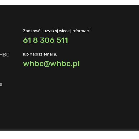
Zadzowń i uzyskaj więcej informacji:
61 8 306 511
WHBC
lub napisz emaila:
whbc@whbc.pl
a