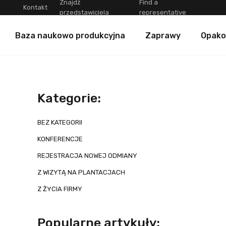
Znajdź
Find a
Kontakt
przedstawiciela
representative
Baza naukowo produkcyjna
Zaprawy
Opako
Kategorie:
BEZ KATEGORII
KONFERENCJE
REJESTRACJA NOWEJ ODMIANY
Z WIZYTĄ NA PLANTACJACH
Z ŻYCIA FIRMY
Popularne artykuły: