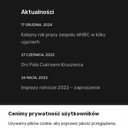
Aktualności
17 GRUDNIA, 2024
Kolejny rok pracy zespołu WHBC w kilku
ujęciach.
27 CZERWCA, 2022
Dni Pola Cukrowni Kruszwica
26 MAJA, 2022
Imprezy rolnicze 2022 – zaproszenie
Zadzowń i uzyskaj więcej informacji:
Cenimy prywatność użytkowników
61 8 306 511
Używamy plików cookie, aby poprawić jakość przeglądania,