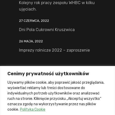
Kolejny rok pracy zespołu WHBC w kilku
ujęciach.
27 CZERWCA, 2022
Dni Pola Cukrowni Kruszwica
26 MAJA, 2022
Imprezy rolnicze 2022 – zaproszenie
Zadzowń i uzyskaj więcej informacji:
Cenimy prywatność użytkowników
61 8 306 511
Używamy plików cookie, aby poprawić jakość przeglądania,
wyświetlać reklamy lub treści dostosowane do
lub napisz emaila:
indywidualnych potrzeb użytkowników oraz analizować
whbc@whbc.pl
ruch na stronie. Kliknięcie przycisku „Akceptuj wszystko”
oznacza zgodę na wykorzystywanie przez nas plików
cookie.
Polityka Cookie